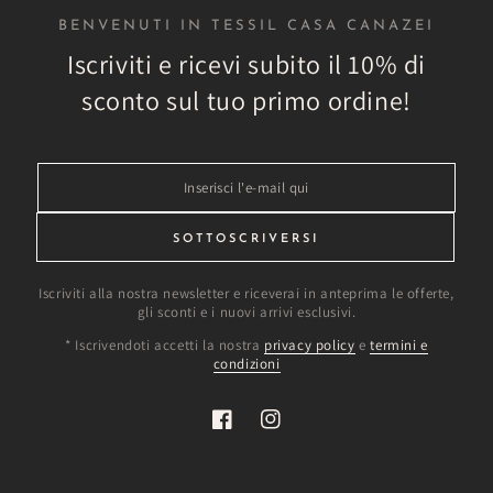
BENVENUTI IN TESSIL CASA CANAZEI
Iscriviti e ricevi subito il 10% di
sconto sul tuo primo ordine!
Inserisci
l'e-
mail
SOTTOSCRIVERSI
qui
Iscriviti alla nostra newsletter e riceverai in anteprima le offerte,
gli sconti e i nuovi arrivi esclusivi.
* Iscrivendoti accetti la nostra
privacy policy
e
termini e
condizioni
Facebook
Instagram