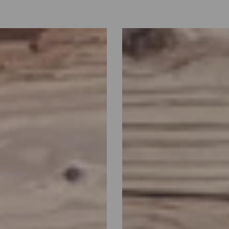
Coniglietto
Steso
Ricamato