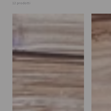
12 prodotti
Pecorella
Coniglio
Mini
o
in
Pecora
Piedi
Mini