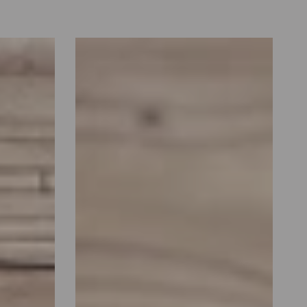
Coniglio
D'Appoggio
Fiocco