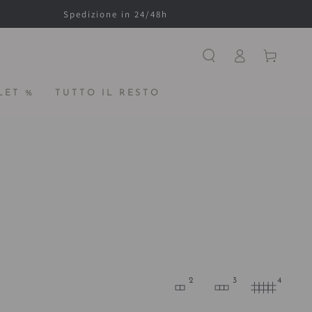
Spedizione in 24/48h
Accesso
Carello
LET %
TUTTO IL RESTO
2
3
4