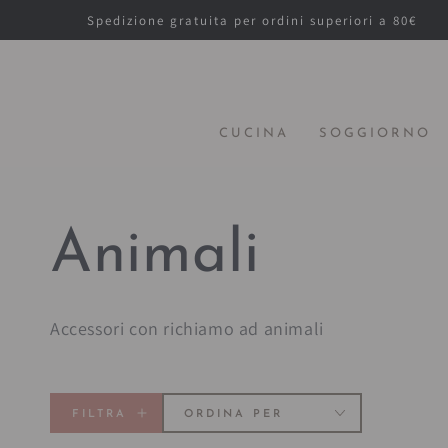
PASSA AL
Spedizione gratuita per ordini superiori a 80€
CONTENUTO
CUCINA
SOGGIORNO
Collezione:
Animali
Accessori con richiamo ad animali
FILTRA
ORDINA PER