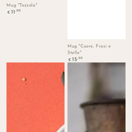
Mug "Tozzola"
Prezzo
,90
11
€
regolare
Mug "Cuore, Frasi e
Stelle"
Prezzo
,50
15
€
regolare