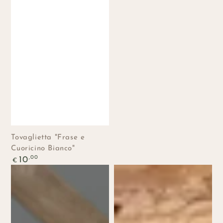
Tovaglietta "Frase e
Cuoricino Bianco"
Prezzo
,00
10
€
regolare