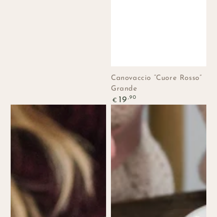
Canovaccio “Cuore Rosso”
Grande
Prezzo
,90
19
€
regolare