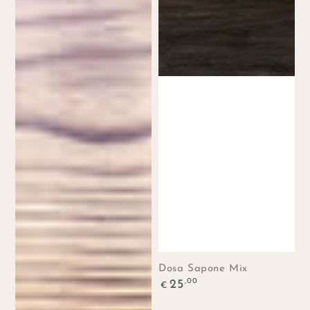
Dosa Sapone Mix
Prezzo
,00
25
€
regolare