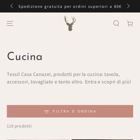
PASSA AL
Spedizione gratuita per ordini superiori a 80€
CONTENUTO
Carello
Collezione:
Cucina
Tessil Casa Canazei, prodotti per la cucina: tavola,
accessori, tovagliato e tanto altro. Entra e scopri di più!
FILTRA E ORDINA
119 prodotti