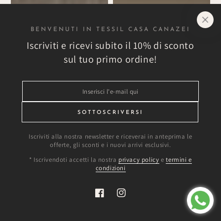
BENVENUTI IN TESSIL CASA CANAZEI
Iscriviti e ricevi subito il 10% di sconto
sul tuo primo ordine!
Inserisci
l'e-
mail
SOTTOSCRIVERSI
qui
Iscriviti alla nostra newsletter e riceverai in anteprima le
offerte, gli sconti e i nuovi arrivi esclusivi.
* Iscrivendoti accetti la nostra
privacy policy
e
termini e
condizioni
Facebook
Instagram