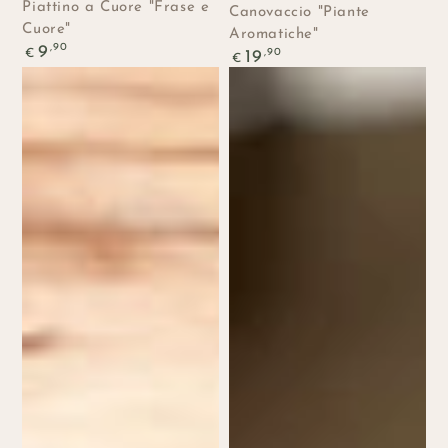
Piattino a Cuore "Frase e
Canovaccio "Piante
Cuore"
Aromatiche"
Prezzo
,90
Prezzo
9
,90
€
19
regolare
€
regolare