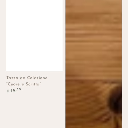
Tazza da Colazione
“Cuore e Scritta”
Prezzo
,50
15
€
regolare