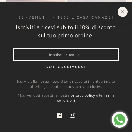
BENVENUTI IN TESSIL CASA CANAZEI
Iscriviti e ricevi subito il 10% di sconto
sul tuo primo ordine!
Inserisci
l'e-
mail
SOTTOSCRIVERSI
qui
Iscriviti alla nostra newsletter e riceverai in anteprima le
offerte, gli sconti e i nuovi arrivi esclusivi.
* Iscrivendoti accetti la nostra
privacy policy
e
termini e
condizioni
Facebook
Instagram