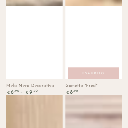
ESAURITO
Mela Nera Decorativa
Gometto "Fred"
Prezzo
Prezzo
,90
,90
,90
6
9
8
€
€
€
regolare
regolare