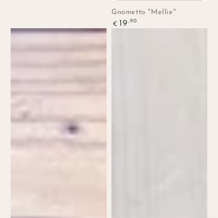
Gnometto "Mellie"
Prezzo
,90
19
€
regolare