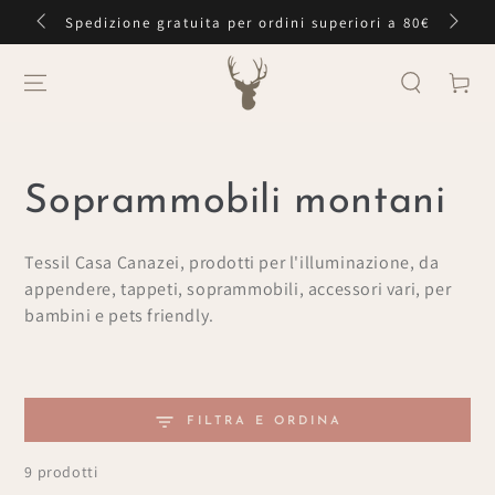
PASSA AL
Spedizione gratuita per ordini superiori a 80€
CONTENUTO
Carello
Collezione:
Soprammobili montani
Tessil Casa Canazei,
prodotti per l'illuminazione, da
appendere, tappeti, soprammobili, accessori vari, per
bambini e pets friendly.
FILTRA E ORDINA
9 prodotti