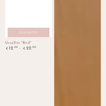
ESAURITO
Uccellini "Bird"
Prezzo
,00
,00
12
22
€
€
regolare