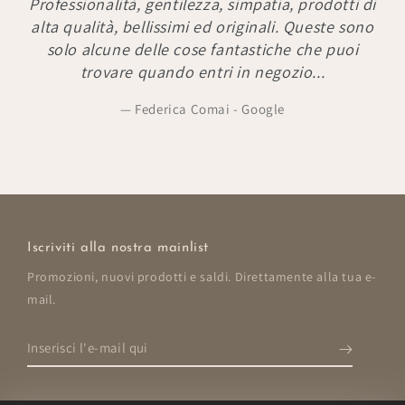
Bellissimi gli articoli, ottima qualità ma
soprattutto professionalità e disponibilità..
Marikla Calmero - Facebook
Iscriviti alla nostra mainlist
Promozioni, nuovi prodotti e saldi. Direttamente alla tua e-
mail.
Inserisci
l'e-
mail
qui