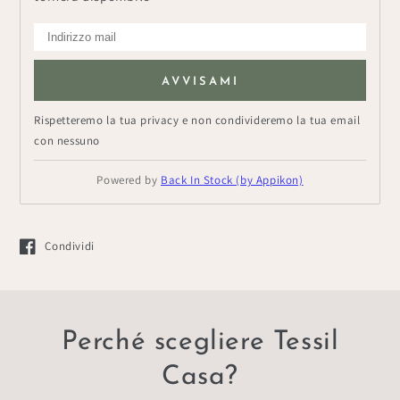
AVVISAMI
Rispetteremo la tua privacy e non condivideremo la tua email
con nessuno
Powered by
Back In Stock (by Appikon)
Condividi
Si apre in una nuova finestra.
Perché scegliere Tessil
Casa?