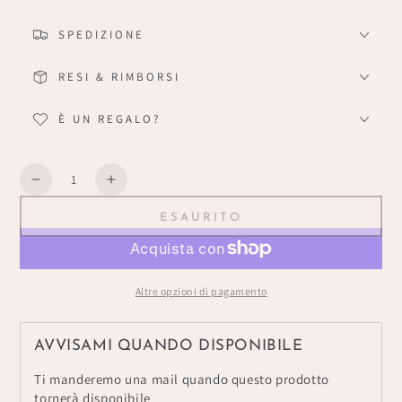
SPEDIZIONE
RESI & RIMBORSI
È UN REGALO?
Quantità
Diminuisce
Aumenta
la
la
ESAURITO
quantità
quantità
per
per
Addobbo
Addobbo
Ghirlanda
Ghirlanda
Altre opzioni di pagamento
AVVISAMI QUANDO DISPONIBILE
Ti manderemo una mail quando questo prodotto
tornerà disponibile