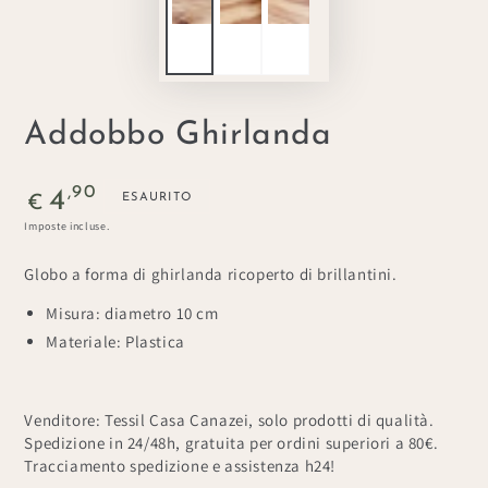
Addobbo Ghirlanda
Prezzo
,90
4
ESAURITO
€
regolare
Imposte incluse.
Globo a forma di ghirlanda ricoperto di brillantini.
Misura: diametro 10 cm
Materiale: Plastica
Venditore: Tessil Casa Canazei, solo prodotti di qualità.
Spedizione in 24/48h, gratuita per ordini superiori a 80€.
Tracciamento spedizione e assistenza h24!