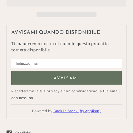
Berretto
Berretto
&quot;Cervo&quot;
&quot;Cervo&quot;
AVVISAMI QUANDO DISPONIBILE
Ti manderemo una mail quando questo prodotto
tornerà disponibile
AVVISAMI
Rispetteremo la tua privacy e non condivideremo la tua email
con nessuno
Powered by
Back In Stock (by Appikon)
Condividi