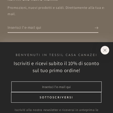
Promozioni, nuovi prodotti e saldi. Direttamente alla tua e-
mail.
Inserisci
l'e-
mail
qui
BENVENUTI IN TESSIL CASA CANAZEI
Negozio
Iscriviti e ricevi subito il 10% di sconto
sul tuo primo ordine!
Esplora
Inserisci
Altro
l'e-
mail
SOTTOSCRIVERSI
Vantaggi esclusivi!
qui
Iscriviti alla nostra newsletter e riceverai in anteprima le