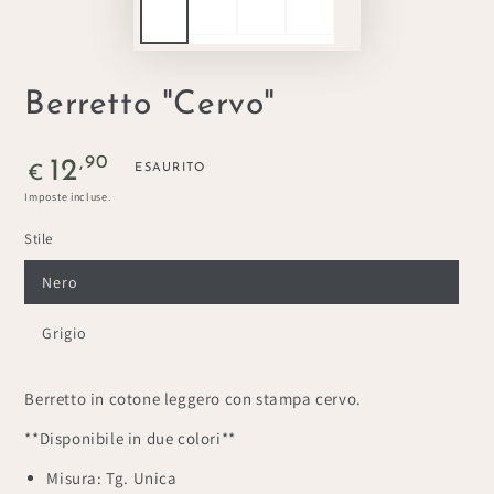
Berretto "Cervo"
Prezzo
,90
12
ESAURITO
€
regolare
Imposte incluse.
Stile
Nero
Grigio
Berretto in cotone leggero con stampa cervo.
**Disponibile in due colori**
Misura: Tg. Unica