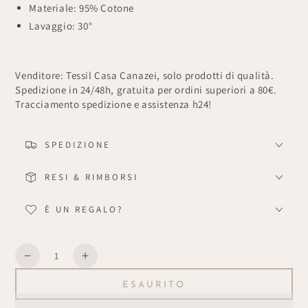
Materiale: 95% Cotone
Lavaggio: 30°
Venditore: Tessil Casa Canazei, solo prodotti di qualità.
Spedizione in 24/48h, gratuita per ordini superiori a 80€.
Tracciamento spedizione e assistenza h24!
SPEDIZIONE
RESI & RIMBORSI
È UN REGALO?
Quantità
Diminuisce
Aumenta
la
la
ESAURITO
quantità
quantità
per
per