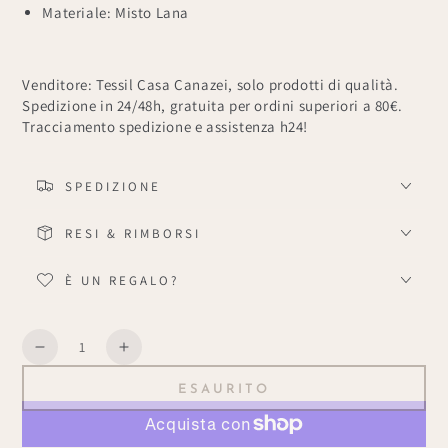
Materiale: Misto Lana
Venditore: Tessil Casa Canazei, solo prodotti di qualità.
Spedizione in 24/48h, gratuita per ordini superiori a 80€.
Tracciamento spedizione e assistenza h24!
SPEDIZIONE
RESI & RIMBORSI
È UN REGALO?
Quantità
Diminuisce
Aumenta
la
la
ESAURITO
quantità
quantità
per
per
Chalet
Chalet