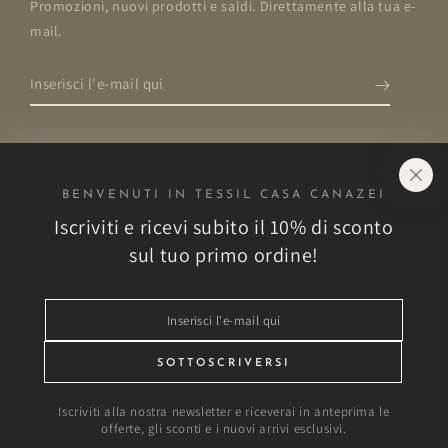
Inserisci
l'e-
mail
qui
Negozio
BENVENUTI IN TESSIL CASA CANAZEI
Esplora
Iscriviti e ricevi subito il 10% di sconto
sul tuo primo ordine!
Altro
Inserisci
Vantaggi esclusivi!
l'e-
mail
SOTTOSCRIVERSI
qui
Modalità
Iscriviti alla nostra newsletter e riceverai in anteprima le
di
offerte, gli sconti e i nuovi arrivi esclusivi.