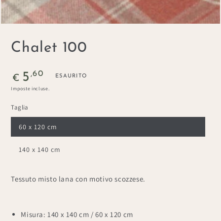
Chalet 100
Prezzo
,60
5
ESAURITO
€
regolare
Imposte incluse.
Taglia
60 x 120 cm
140 x 140 cm
Tessuto misto lana con motivo scozzese.
Misura: 140 x 140 cm / 60 x 120 cm