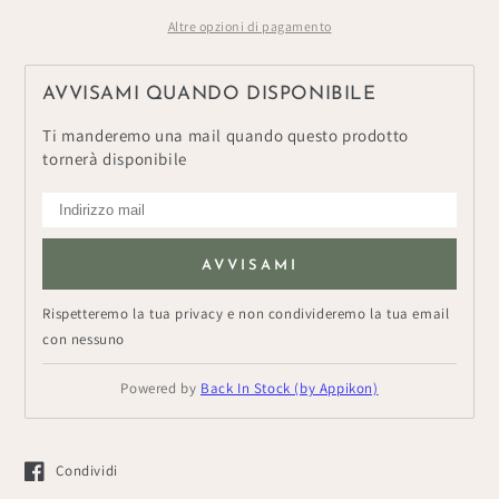
100
100
Altre opzioni di pagamento
AVVISAMI QUANDO DISPONIBILE
Ti manderemo una mail quando questo prodotto
tornerà disponibile
AVVISAMI
Rispetteremo la tua privacy e non condivideremo la tua email
con nessuno
Powered by
Back In Stock (by Appikon)
Condividi
Si apre in una nuova finestra.