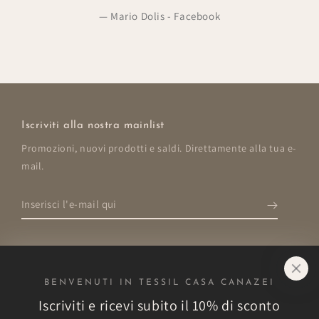
Mario Dolis - Facebook
Iscriviti alla nostra mainlist
Promozioni, nuovi prodotti e saldi. Direttamente alla tua e-
mail.
Inserisci
l'e-
mail
qui
BENVENUTI IN TESSIL CASA CANAZEI
Negozio
Iscriviti e ricevi subito il 10% di sconto