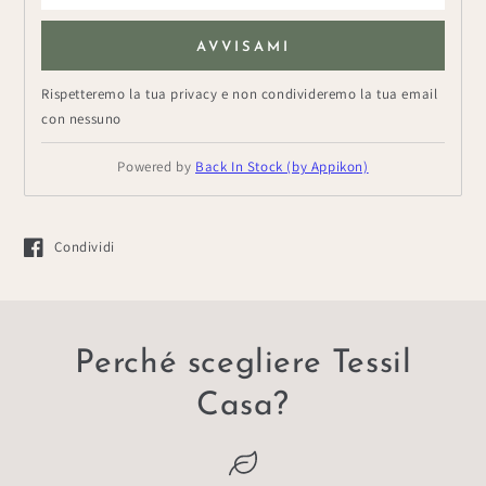
AVVISAMI
Rispetteremo la tua privacy e non condivideremo la tua email
con nessuno
Powered by
Back In Stock (by Appikon)
Condividi
Si apre in una nuova finestra.
Perché scegliere Tessil
Casa?