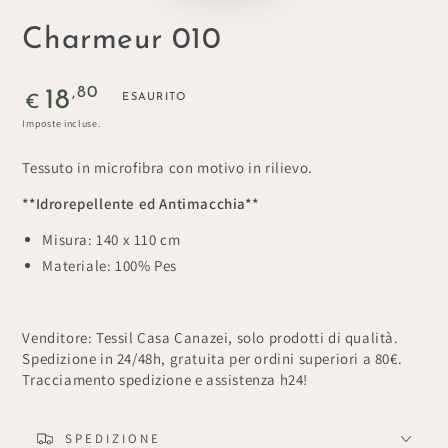
Charmeur 010
Prezzo
,80
18
ESAURITO
€
regolare
Imposte incluse.
Tessuto in microfibra con motivo in rilievo.
**Idrorepellente ed Antimacchia**
Misura: 140 x 110 cm
Materiale: 100% Pes
Venditore: Tessil Casa Canazei, solo prodotti di qualità.
Spedizione in 24/48h, gratuita per ordini superiori a 80€.
Tracciamento spedizione e assistenza h24!
SPEDIZIONE