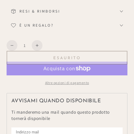
RESI & RIMBORSI
È UN REGALO?
Quantità
Diminuisce
Aumenta
la
la
ESAURITO
quantità
quantità
per
per
Charmeur
Charmeur
010
010
Altre opzioni di pagamento
AVVISAMI QUANDO DISPONIBILE
Ti manderemo una mail quando questo prodotto
tornerà disponibile