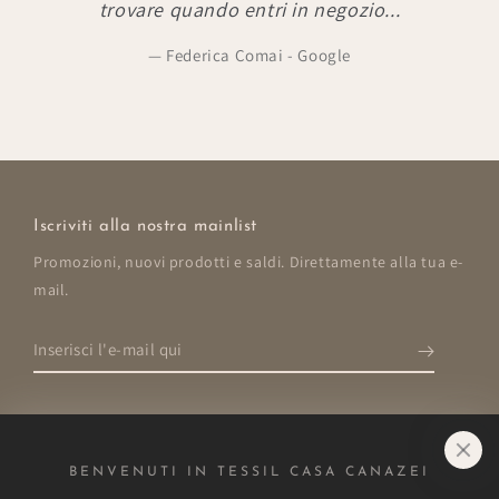
trovare quando entri in negozio...
Federica Comai - Google
Iscriviti alla nostra mainlist
Promozioni, nuovi prodotti e saldi. Direttamente alla tua e-
mail.
Inserisci
l'e-
mail
qui
BENVENUTI IN TESSIL CASA CANAZEI
Negozio