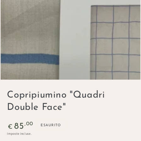
index
}}
in
modale
Copripiumino "Quadri
Double Face"
Prezzo
,00
85
ESAURITO
€
regolare
Imposte incluse.