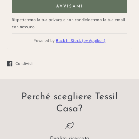
AVVISAMI
Rispetteremo la tua privacy e non condivideremo la tua email
con nessuno
Powered by
Back In Stock (by Appikon)
Condividi
Si apre in una nuova finestra.
Perché scegliere Tessil
Casa?
Qualità ricercata