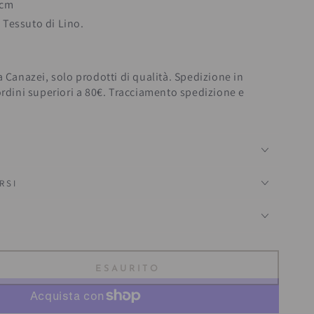
 cm
 Tessuto di Lino.
a Canazei, solo prodotti di qualità. Spedizione in
ordini superiori a 80€. Tracciamento spedizione e
RSI
?
ESAURITO
ta
tà