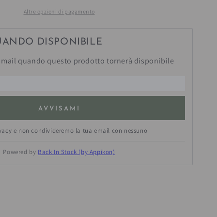
Altre opzioni di pagamento
ada
t;
;Cervo&quot;
UANDO DISPONIBILE
mail quando questo prodotto tornerà disponibile
AVVISAMI
ivacy e non condivideremo la tua email con nessuno
Powered by
Back In Stock (by Appikon)
estra.