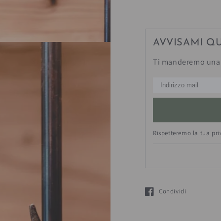
per
per
Lampada
Lamp
&quot;Cervo&quo
&quot
AVVISAMI Q
Ti manderemo una 
Rispetteremo la tua pr
Condividi
Si apre in una nuova fin