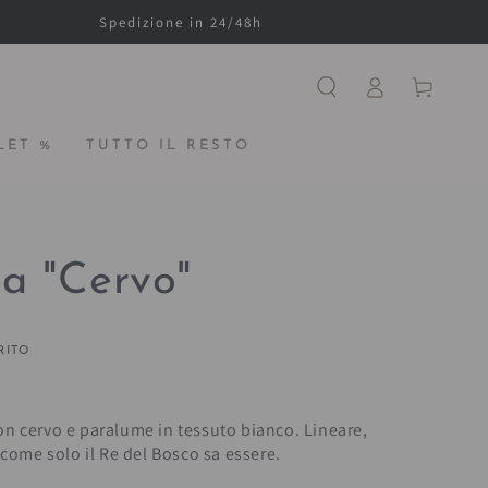
Spedizione in 24/48h
Accesso
Carello
LET %
TUTTO IL RESTO
a "Cervo"
RITO
n cervo e paralume in tessuto bianco. Lineare,
 come solo il Re del Bosco sa essere.