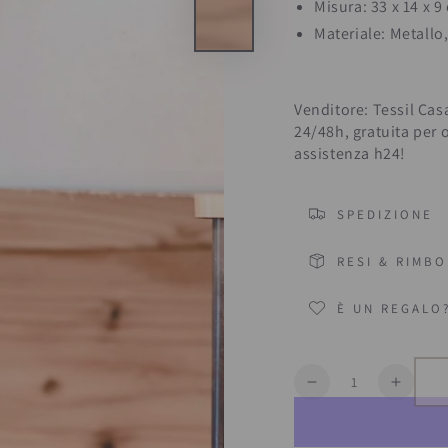
Misura: 33 x 14 x 9
Materiale: Metallo,
Venditore: Tessil Cas
24/48h, gratuita per 
assistenza h24!
SPEDIZIONE
RESI & RIMBO
È UN REGALO
Quantità
Diminuisce
Aumen
la
la
quantità
quanti