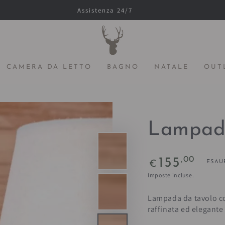
Assistenza 24/7
CAMERA DA LETTO
BAGNO
NATALE
OUT
Lampad
Prezzo
,00
155
ESAU
€
regolare
Imposte incluse.
Lampada da tavolo co
raffinata ed elegante