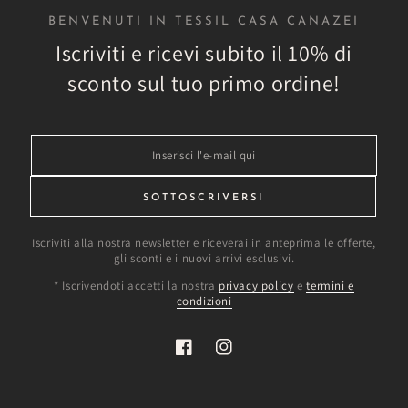
BENVENUTI IN TESSIL CASA CANAZEI
Iscriviti e ricevi subito il 10% di
sconto sul tuo primo ordine!
Inserisci
l'e-
mail
SOTTOSCRIVERSI
qui
Iscriviti alla nostra newsletter e riceverai in anteprima le offerte,
gli sconti e i nuovi arrivi esclusivi.
* Iscrivendoti accetti la nostra
privacy policy
e
termini e
condizioni
Facebook
Instagram
rché scegliere Tessil Ca