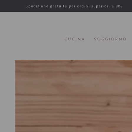
PASSA AL
Spedizione gratuita per ordini superiori a 80€
CONTENUTO
CUCINA
SOGGIORNO
PASSA ALLE
INFORMAZIONE
SUL PRODOTTO