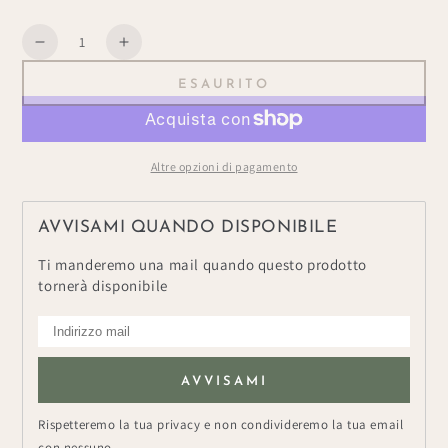
Quantità
Diminuisce
Aumenta
la
la
ESAURITO
quantità
quantità
per
per
Candela
Candela
&quot;Bronze&quot;
&quot;Bronze&quot;
Altre opzioni di pagamento
AVVISAMI QUANDO DISPONIBILE
Ti manderemo una mail quando questo prodotto
tornerà disponibile
AVVISAMI
Rispetteremo la tua privacy e non condivideremo la tua email
con nessuno