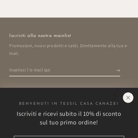
Iscriviti alla nostra mainlist
Promozioni, nuovi prodotti e saldi. Direttamente alla tua e-
mail.
Inserisci
l'e-
mail
qui
BENVENUTI IN TESSIL CASA CANAZEI
Negozio
Iscriviti e ricevi subito il 10% di sconto
sul tuo primo ordine!
Esplora