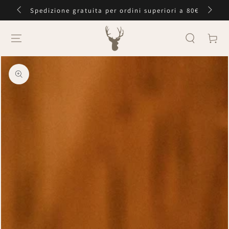
PASSA AL
Spedizione gratuita per ordini superiori a 80€
CONTENUTO
Carello
PASSA ALLE
INFORMAZIONE
SUL PRODOTTO
Apre
media
{{
index