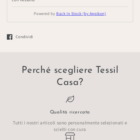
Powered by
Back In Stock (by Appikon)
Condividi
Si apre in una nuova finestra.
Perché scegliere Tessil
Casa?
Qualità ricercata
Tutti i nostri articoli sono personalmente selezionati e
scielti con cura