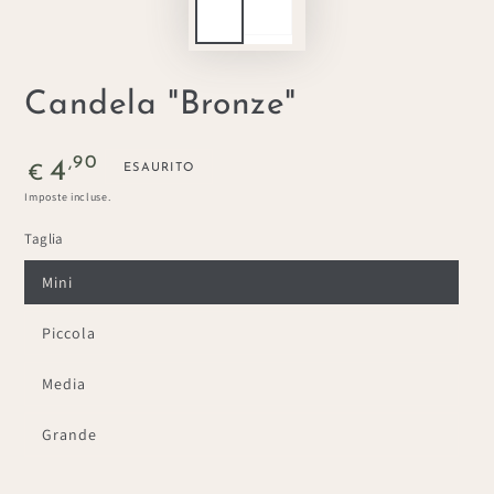
Candela "Bronze"
Prezzo
,90
4
ESAURITO
€
regolare
Imposte incluse.
Taglia
Mini
Piccola
Media
Grande