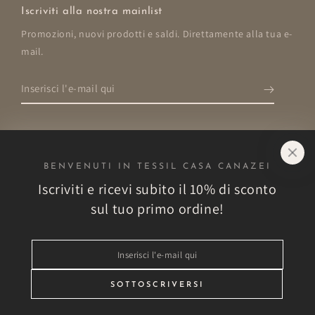
Iscriviti alla nostra mainlist
Promozioni, nuovi prodotti e saldi. Direttamente alla tua e-
mail.
Inserisci
l'e-
mail
qui
BENVENUTI IN TESSIL CASA CANAZEI
Negozio
Iscriviti e ricevi subito il 10% di sconto
sul tuo primo ordine!
Esplora
Inserisci
Altro
l'e-
mail
SOTTOSCRIVERSI
Vantaggi esclusivi!
qui