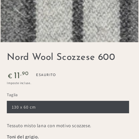
Nord Wool Scozzese 600
Prezzo
,90
11
ESAURITO
€
regolare
Imposte incluse.
Taglia
130 x 60 cm
Tessuto misto lana con motivo scozzese.
Toni del grigio.