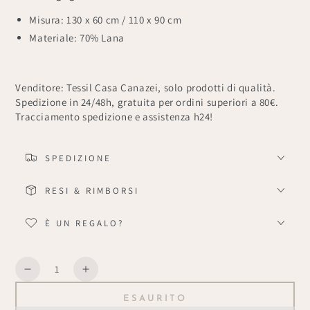
Misura: 130 x 60 cm / 110 x 90 cm
Materiale: 70% Lana
Venditore: Tessil Casa Canazei, solo prodotti di qualità.
Spedizione in 24/48h, gratuita per ordini superiori a 80€.
Tracciamento spedizione e assistenza h24!
SPEDIZIONE
RESI & RIMBORSI
È UN REGALO?
Quantità
Diminuisce
Aumenta
la
la
ESAURITO
quantità
quantità