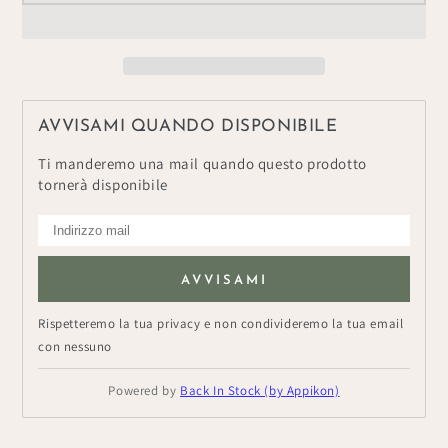
per
per
Nord
Nord
Wool
Wool
Scozzese
Scozzese
600
600
AVVISAMI QUANDO DISPONIBILE
Ti manderemo una mail quando questo prodotto
tornerà disponibile
AVVISAMI
Rispetteremo la tua privacy e non condivideremo la tua email
con nessuno
Powered by
Back In Stock (by Appikon)