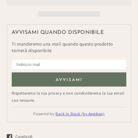
Orsetto
Orsetto
&quot;Lala
&quot;Lala
&amp;
&amp;
Didi&quot;
Didi&quot;
AVVISAMI QUANDO DISPONIBILE
Ti manderemo una mail quando questo prodotto
tornerà disponibile
AVVISAMI
Rispetteremo la tua privacy e non condivideremo la tua email
con nessuno
Powered by
Back In Stock (by Appikon)
Condividi