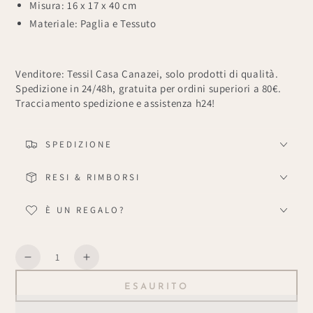
Misura: 16 x 17 x 40 cm
Materiale: Paglia e Tessuto
Venditore: Tessil Casa Canazei, solo prodotti di qualità.
Spedizione in 24/48h, gratuita per ordini superiori a 80€.
Tracciamento spedizione e assistenza h24!
SPEDIZIONE
RESI & RIMBORSI
È UN REGALO?
Quantità
Diminuisce
Aumenta
la
la
ESAURITO
quantità
quantità
per
per