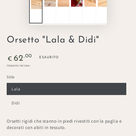
Orsetto "Lala & Didi"
Prezzo
,00
62
ESAURITO
€
regolare
Imposte incluse.
Stile
Lala
Didi
Orsetti rigidi che stanno in piedi rivestiti con la paglia e
decorati con abiti in tessuto.