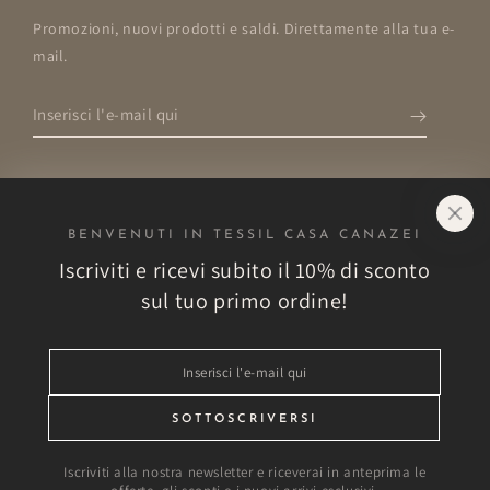
Promozioni, nuovi prodotti e saldi. Direttamente alla tua e-
mail.
Inserisci
l'e-
mail
qui
BENVENUTI IN TESSIL CASA CANAZEI
Negozio
Iscriviti e ricevi subito il 10% di sconto
sul tuo primo ordine!
Esplora
Inserisci
Altro
l'e-
mail
SOTTOSCRIVERSI
Vantaggi esclusivi!
qui
Iscriviti alla nostra newsletter e riceverai in anteprima le