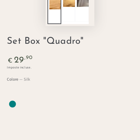
Set Box "Quadro"
Prezzo
,90
29
€
regolare
Imposte incluse.
Colore
— Silk