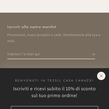
Iscriviti alla nostra mainlist
Promozioni, nuovi prodotti e saldi. Direttamente alla tua e-
mail.
Inserisci
l'e-
mail
qui
BENVENUTI IN TESSIL CASA CANAZEI
Negozio
Iscriviti e ricevi subito il 10% di sconto
sul tuo primo ordine!
Esplora