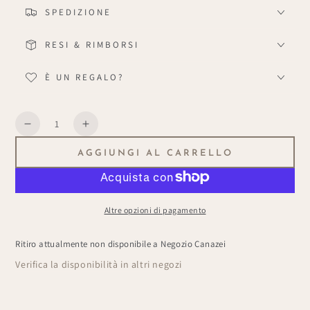
SPEDIZIONE
RESI & RIMBORSI
È UN REGALO?
Quantità
Diminuisce
Aumenta
la
la
AGGIUNGI AL CARRELLO
quantità
quantità
per
per
Set
Set
Box
Box
Altre opzioni di pagamento
&quot;Quadro&quot;
&quot;Quadro&quot;
Ritiro attualmente non disponibile a
Negozio Canazei
Verifica la disponibilità in altri negozi