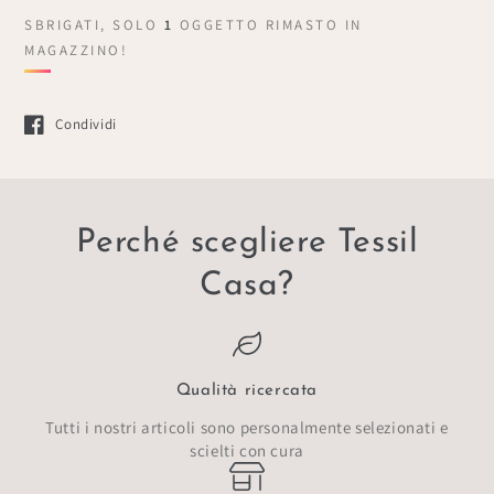
SBRIGATI, SOLO
1
OGGETTO RIMASTO IN
MAGAZZINO!
Condividi
Si apre in una nuova finestra.
Perché scegliere Tessil
Casa?
Qualità ricercata
Tutti i nostri articoli sono personalmente selezionati e
scielti con cura