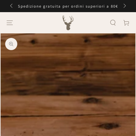
PASSA AL
Spedizione gratuita per ordini superiori a 80€
CONTENUTO
Carello
PASSA ALLE
INFORMAZIONE
SUL PRODOTTO
Apre
media
1
in