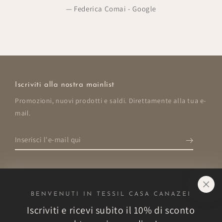
Federica Comai - Google
Iscriviti alla nostra mainlist
Promozioni, nuovi prodotti e saldi. Direttamente alla tua e-
mail.
Inserisci
l'e-
mail
qui
BENVENUTI IN TESSIL CASA CANAZEI
Negozio
Iscriviti e ricevi subito il 10% di sconto