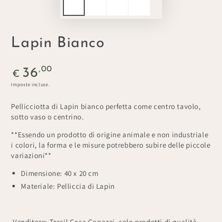
Lapin Bianco
Prezzo
,00
36
€
regolare
Imposte incluse.
Pellicciotta di Lapin bianco perfetta come centro tavolo,
sotto vaso o centrino.
**Essendo un prodotto di origine animale e non industriale
i colori, la forma e le misure potrebbero subire delle piccole
variazioni**
Dimensione: 40 x 20 cm
Materiale: Pelliccia di Lapin
Venditore: Tessil Casa Canazei, solo prodotti di qualità.