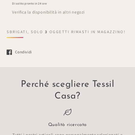
Di solito pronto in 24 ore
Verifica la disponibilità in altri negozi
SBRIGATI, SOLO
3
OGGETTI RIMASTI IN MAGAZZINO!
Condividi
Si apre in una nuova finestra.
Perché scegliere Tessil
Casa?
Qualità ricercata
Tutti i nostri articoli sono personalmente selezionati e