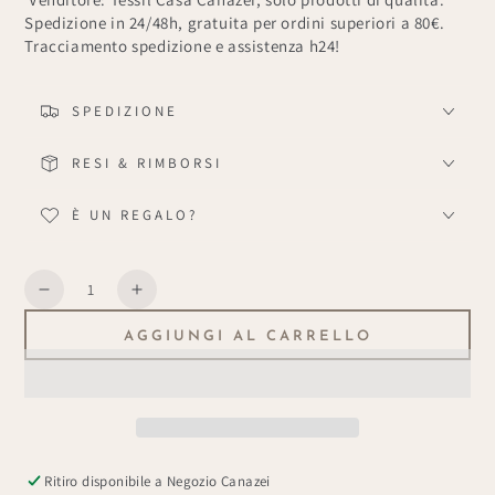
Spedizione in 24/48h, gratuita per ordini superiori a 80€.
Tracciamento spedizione e assistenza h24!
SPEDIZIONE
RESI & RIMBORSI
È UN REGALO?
Quantità
Diminuisce
Aumenta
la
la
AGGIUNGI AL CARRELLO
quantità
quantità
per
per
Lapin
Lapin
Bianco
Bianco
Ritiro disponibile a
Negozio Canazei