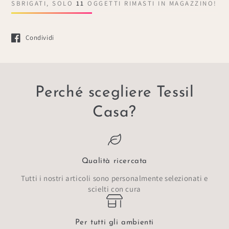
SBRIGATI, SOLO
11
OGGETTI RIMASTI IN MAGAZZINO!
Condividi
Si apre in una nuova finestra.
Perché scegliere Tessil
Casa?
Qualità ricercata
Tutti i nostri articoli sono personalmente selezionati e
scielti con cura
Per tutti gli ambienti