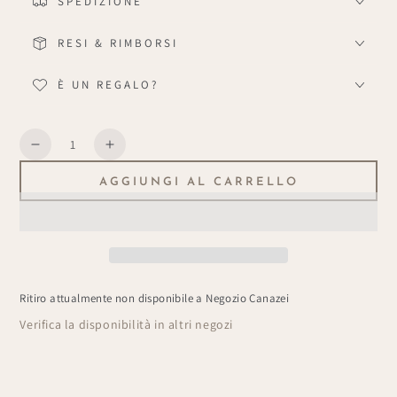
SPEDIZIONE
RESI & RIMBORSI
È UN REGALO?
Quantità
Diminuisce
Aumenta
la
la
AGGIUNGI AL CARRELLO
quantità
quantità
per
per
Piatto
Piatto
Nero
Nero
Ritiro attualmente non disponibile a
Negozio Canazei
Verifica la disponibilità in altri negozi