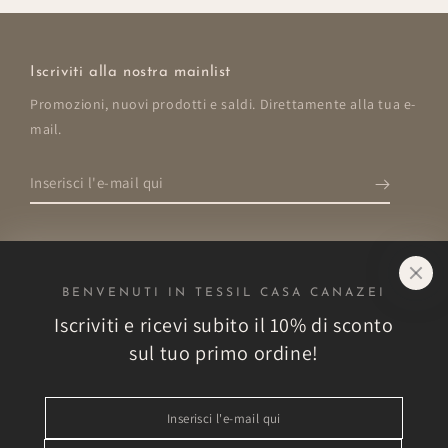
Iscriviti alla nostra mainlist
Promozioni, nuovi prodotti e saldi. Direttamente alla tua e-
mail.
Inserisci
l'e-
mail
qui
BENVENUTI IN TESSIL CASA CANAZEI
Negozio
Iscriviti e ricevi subito il 10% di sconto
sul tuo primo ordine!
Esplora
Inserisci
Altro
l'e-