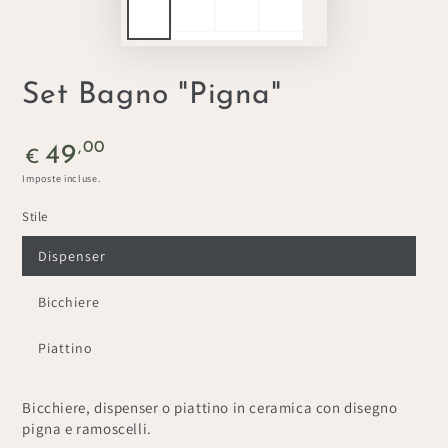
Set Bagno "Pigna"
Prezzo
,00
49
€
regolare
Imposte incluse.
Stile
Dispenser
Bicchiere
Piattino
Bicchiere, dispenser o piattino in ceramica con disegno
pigna e ramoscelli.