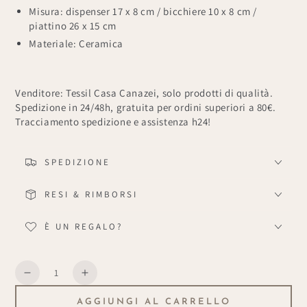
Misura: dispenser 17 x 8 cm / bicchiere 10 x 8 cm /
piattino 26 x 15 cm
Materiale: Ceramica
Venditore: Tessil Casa Canazei, solo prodotti di qualità.
Spedizione in 24/48h, gratuita per ordini superiori a 80€.
Tracciamento spedizione e assistenza h24!
SPEDIZIONE
RESI & RIMBORSI
È UN REGALO?
Quantità
Diminuisce
Aumenta
la
la
AGGIUNGI AL CARRELLO