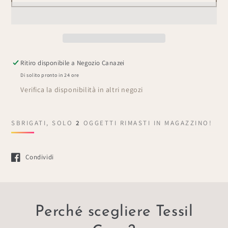
quantità
quantità
per
per
Set
Set
Bagno
Bagno
&quot;Pigna&quot;
&quot;Pigna&quot;
Ritiro disponibile a
Negozio Canazei
Di solito pronto in 24 ore
Verifica la disponibilità in altri negozi
SBRIGATI, SOLO
2
OGGETTI RIMASTI IN MAGAZZINO!
Condividi
Si apre in una nuova finestra.
Perché scegliere Tessil