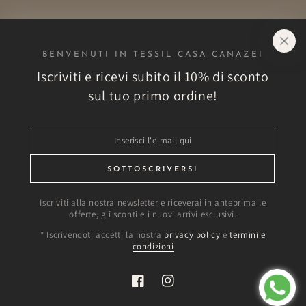
mail
qui
BENVENUTI IN TESSIL CASA CANAZEI
Negozio
Iscriviti e ricevi subito il 10% di sconto
sul tuo primo ordine!
Esplora
Inserisci
Altro
l'e-
mail
SOTTOSCRIVERSI
Vantaggi esclusivi!
qui
Iscriviti alla nostra newsletter e riceverai in anteprima le
offerte, gli sconti e i nuovi arrivi esclusivi.
Modalità
* Iscrivendoti accetti la nostra
privacy policy
e
termini e
condizioni
di
pagamento
Facebook
Instagram
© 2026,
Tessil Casa Canazei
. Riproduzione riservata.