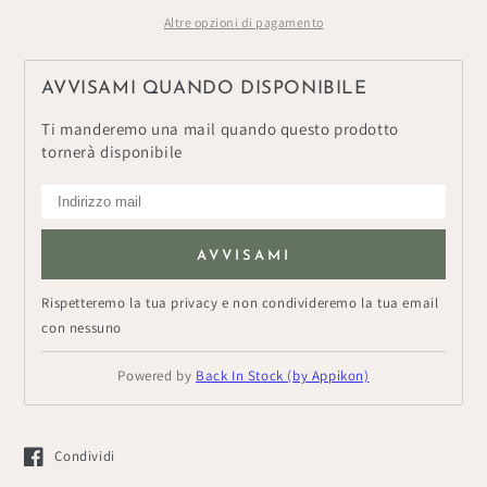
&quot;Riga&quot;
&quot;Riga&quot;
Altre opzioni di pagamento
AVVISAMI QUANDO DISPONIBILE
Ti manderemo una mail quando questo prodotto
tornerà disponibile
AVVISAMI
Rispetteremo la tua privacy e non condivideremo la tua email
con nessuno
Powered by
Back In Stock (by Appikon)
Condividi
Si apre in una nuova finestra.