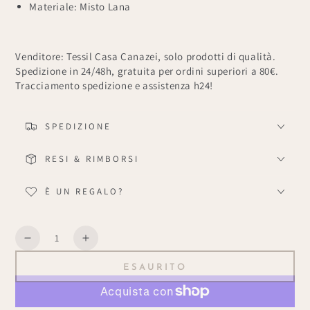
Materiale: Misto Lana
Venditore: Tessil Casa Canazei, solo prodotti di qualità.
Spedizione in 24/48h, gratuita per ordini superiori a 80€.
Tracciamento spedizione e assistenza h24!
SPEDIZIONE
RESI & RIMBORSI
È UN REGALO?
Quantità
Diminuisce
Aumenta
la
la
ESAURITO
quantità
quantità
per
per
Plaid
Plaid