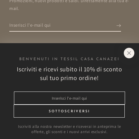
Promozioni, nuovi prodotti e saldi. Direttamente alla tua e-
mail.
Inserisci
l'e-
mail
qui
BENVENUTI IN TESSIL CASA CANAZEI
Negozio
Iscriviti e ricevi subito il 10% di sconto
sul tuo primo ordine!
Esplora
Inserisci
Altro
l'e-
mail
SOTTOSCRIVERSI
Vantaggi esclusivi!
qui
Iscriviti alla nostra newsletter e riceverai in anteprima le
offerte, gli sconti e i nuovi arrivi esclusivi.
Modalità