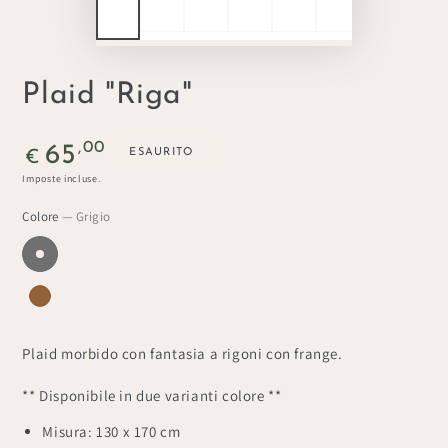
Plaid "Riga"
Prezzo
,00
65
ESAURITO
€
regolare
Imposte incluse.
Colore
— Grigio
Plaid morbido con fantasia a rigoni con frange.
** Disponibile in due varianti colore **
Misura: 130 x 170 cm