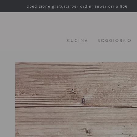
PASSA AL
Spedizione gratuita per ordini superiori a 80€
CONTENUTO
CUCINA
SOGGIORNO
PASSA ALLE
INFORMAZIONE
SUL PRODOTTO