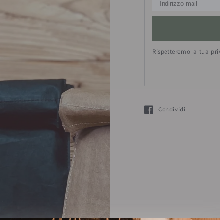
Rispetteremo la tua pr
Condividi
Si apre in una nuova fin