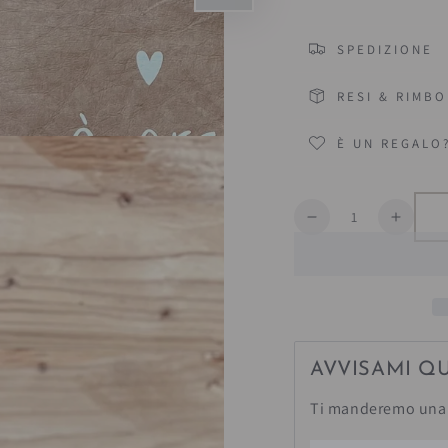
SPEDIZIONE
RESI & RIMBO
È UN REGALO
Quantità
Diminuisce
Aumen
la
la
quantità
quanti
per
per
Porta
Porta
Pranzo
Pranz
Termico
Termi
AVVISAMI Q
Ti manderemo una 