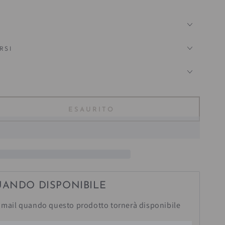
RSI
?
ESAURITO
ta
tà
o
co
UANDO DISPONIBILE
mail quando questo prodotto tornerà disponibile