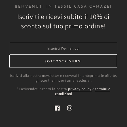
BENVENUTI IN TESSIL CASA CANAZEI
Iscriviti e ricevi subito il 10% di
sconto sul tuo primo ordine!
Inserisci
l'e-
mail
SOTTOSCRIVERSI
qui
Iscriviti alla nostra newsletter e riceverai in anteprima le offerte,
gli sconti e i nuovi arrivi esclusivi.
* Iscrivendoti accetti la nostra
privacy policy
e
termini e
condizioni
Facebook
Instagram