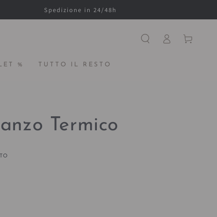
Spedizione in 24/48h
Accesso
Carello
LET %
TUTTO IL RESTO
ranzo Termico
ITO