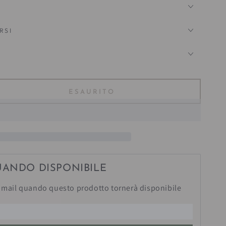
RSI
?
ESAURITO
ta
tà
a
quot;
Franzele&quot;
UANDO DISPONIBILE
mail quando questo prodotto tornerà disponibile