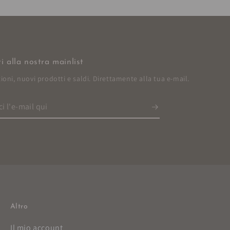
iti alla nostra mainlist
oni, nuovi prodotti e saldi. Direttamente alla tua e-mail.
ci
Altro
Il mio account
Dove siamo