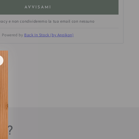
AVVISAMI
ivacy e non condivideremo la tua email con nessuno
Powered by
Back In Stock (by Appikon)
estra.
sa?