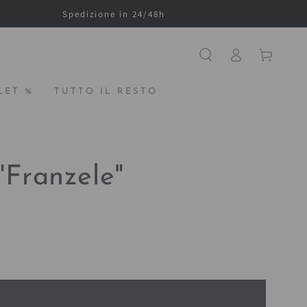
Spedizione in 24/48h
Accesso
Carello
LET %
TUTTO IL RESTO
"Franzele"
O