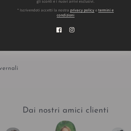
gli sconti e i nuovi arrivi esclusivi.
* Iscrivendoti accetti la nostra
privacy policy
e
termini e
condizioni
pino
Facebook
Instagram
 mano
vernali
Dai nostri amici clienti