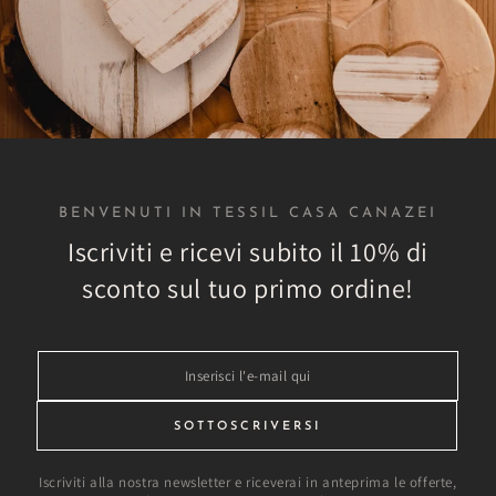
r tutti gli ambienti
Spedizioni veloci
o catalogo sono disponibili
Tutti gli ordini sono evasi 
li di arredamento per ogni
24h in modo che tu possa ric
te domestico o aziendale
più breve tempo possi
BENVENUTI IN TESSIL CASA CANAZEI
Iscriviti e ricevi subito il 10% di
sconto sul tuo primo ordine!
ricerca di prodot
Inserisci
l'e-
mail
TESSIL CASA CANAZEI TN
SOTTOSCRIVERSI
qui
Iscriviti alla nostra newsletter e riceverai in anteprima le offerte,