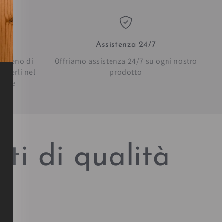
Assistenza 24/7
in meno di
Offriamo assistenza 24/7 su ogni nostro
everli nel
prodotto
bilie
ti di qualità