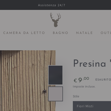
Assistenza 24/7
CAMERA DA LETTO
BAGNO
NATALE
OUT
Presina 
Prezzo
,00
9
ESAURIT
€
regolare
Imposte incluse.
Stile
Fiori Misti