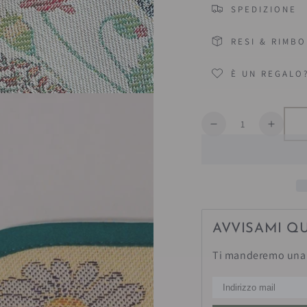
SPEDIZIONE
RESI & RIMBO
È UN REGALO
Quantità
Diminuisce
Aumen
la
la
quantità
quanti
per
per
Presina
Presin
&quot;Franzele&
&quot;
AVVISAMI Q
Ti manderemo una 