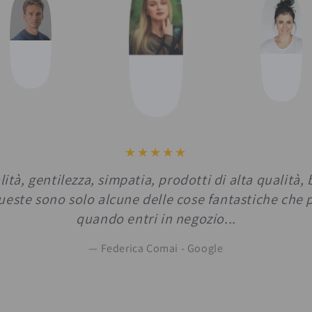
Bellissimi gli articoli, ottima qualità ma s
disponibilità..
Marikla Calmero - Fac