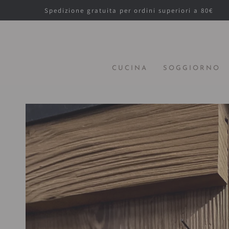
PASSA AL
Spedizione gratuita per ordini superiori a 80€
CONTENUTO
CUCINA
SOGGIORNO
PASSA ALLE
INFORMAZIONE
SUL PRODOTTO