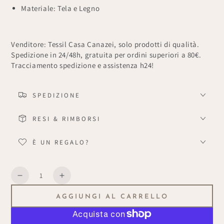
Materiale: Tela e Legno
Venditore: Tessil Casa Canazei, solo prodotti di qualità.
Spedizione in 24/48h, gratuita per ordini superiori a 80€.
Tracciamento spedizione e assistenza h24!
SPEDIZIONE
RESI & RIMBORSI
È UN REGALO?
Quantità
Diminuisce
Aumenta
la
la
AGGIUNGI AL CARRELLO
quantità
quantità
per
per
Quadro
Quadro