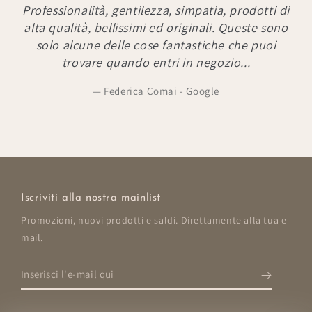
Professionalità, gentilezza, simpatia, prodotti di
alta qualità, bellissimi ed originali. Queste sono
solo alcune delle cose fantastiche che puoi
trovare quando entri in negozio...
Federica Comai - Google
Iscriviti alla nostra mainlist
Promozioni, nuovi prodotti e saldi. Direttamente alla tua e-
mail.
Inserisci
l'e-
mail