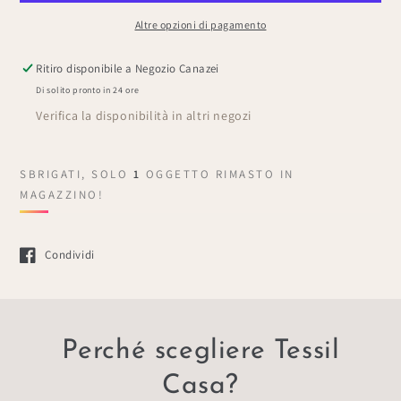
&quot;Animali&quot;
&quot;Animali&quot;
Altre opzioni di pagamento
Ritiro disponibile a
Negozio Canazei
Di solito pronto in 24 ore
Verifica la disponibilità in altri negozi
SBRIGATI, SOLO
1
OGGETTO RIMASTO IN
MAGAZZINO!
Condividi
Si apre in una nuova finestra.
Perché scegliere Tessil
Casa?