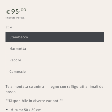
Prezzo
,00
95
€
regolare
Imposte incluse.
Stile
Stambecco
Marmotta
Pecore
Camoscio
Tela montata su anima in legno con raffigurati animali del
bosco.
**Disponibile in diverse varianti**
Misura: 50 x 50 cm