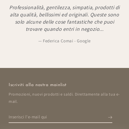
Professionalità, gentilezza, simpatia, prodotti di
alta qualità, bellissimi ed originali. Queste sono
solo alcune delle cose fantastiche che puoi
trovare quando entri in negozio...
Federica Comai - Google
Iscriviti alla nostra mainlist
Promozioni, nuovi prodotti e saldi. Direttamente alla tua e-
mail.
Inserisci
l'e-