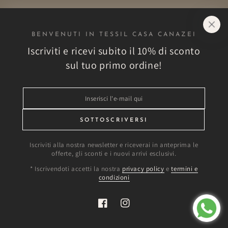
mail
qui
BENVENUTI IN TESSIL CASA CANAZEI
Negozio
Iscriviti e ricevi subito il 10% di sconto
sul tuo primo ordine!
Esplora
Inserisci
Altro
l'e-
mail
SOTTOSCRIVERSI
Vantaggi esclusivi!
qui
Iscriviti alla nostra newsletter e riceverai in anteprima le
offerte, gli sconti e i nuovi arrivi esclusivi.
Modalità
* Iscrivendoti accetti la nostra
privacy policy
e
termini e
condizioni
di
pagamento
Facebook
Instagram
© 2026,
Tessil Casa Canazei
. Riproduzione riservata.