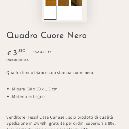
Quadro Cuore Nero
Prezzo
,00
3
ESAURITO
€
regolare
Imposte incluse.
Quadro fondo bianco con stampa cuore nero.
Misura: 30 x 30 x 1.5 cm
Materiale: Legno
Venditore: Tessil Casa Canazei, solo prodotti di qualità.
Spedizione in 24/48h, gratuita per ordini superiori a 80€.