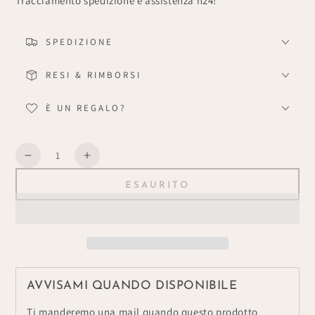
Tracciamento spedizione e assistenza h24!
SPEDIZIONE
RESI & RIMBORSI
È UN REGALO?
Quantità
Diminuisce
Aumenta
la
la
ESAURITO
quantità
quantità
per
per
Quadro
Quadro
Cuore
Cuore
Nero
Nero
AVVISAMI QUANDO DISPONIBILE
Ti manderemo una mail quando questo prodotto