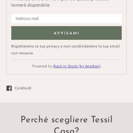
tornerà disponibile
AVVISAMI
Rispetteremo la tua privacy e non condivideremo la tua email
con nessuno
Powered by
Back In Stock (by Appikon)
Condividi
Si apre in una nuova finestra.
Perché scegliere Tessil
Casa?