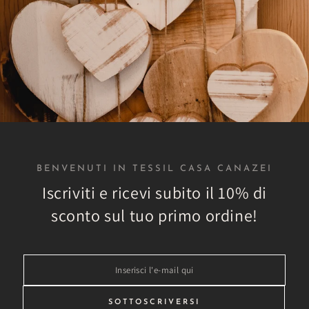
rché scegliere Tessil Ca
r tutti gli ambienti
Spedizioni veloci
o catalogo sono disponibili
Tutti gli ordini sono evasi 
BENVENUTI IN TESSIL CASA CANAZEI
li di arredamento per ogni
24h in modo che tu possa ric
te domestico o aziendale
più breve tempo possi
Iscriviti e ricevi subito il 10% di
sconto sul tuo primo ordine!
Inserisci
ricerca di prodot
l'e-
mail
SOTTOSCRIVERSI