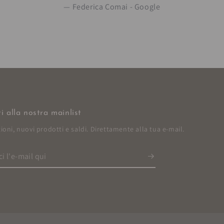
Federica Comai - Google
iti alla nostra mainlist
oni, nuovi prodotti e saldi. Direttamente alla tua e-mail.
ci