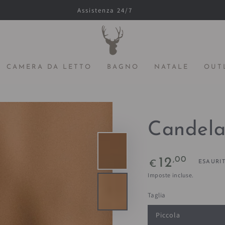
Assistenza 24/7
CAMERA DA LETTO
BAGNO
NATALE
OUT
Candela
Prezzo
,00
12
ESAURI
€
regolare
Imposte incluse.
Taglia
Piccola