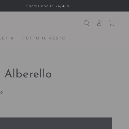
Spedizione in 24/48h
Accesso
Carello
LET %
TUTTO IL RESTO
 Alberello
TO