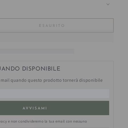
?
ESAURITO
ta
tà
la
llo
UANDO DISPONIBILE
mail quando questo prodotto tornerà disponibile
AVVISAMI
ivacy e non condivideremo la tua email con nessuno