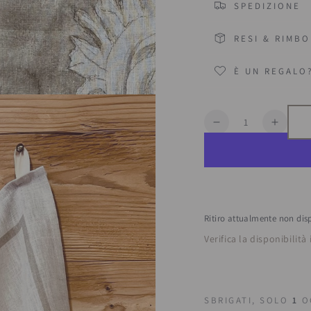
SPEDIZIONE
RESI & RIMBO
È UN REGALO
Quantità
Diminuisce
Aumen
la
la
quantità
quanti
per
per
Strofinaccio
Strofi
&quot;Pollame&q
&quot;
Ritiro attualmente non dis
Verifica la disponibilità 
SBRIGATI, SOLO
1
OG