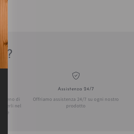
sa?
Assistenza 24/7
in meno di
Offriamo assistenza 24/7 su ogni nostro
everli nel
prodotto
bilie