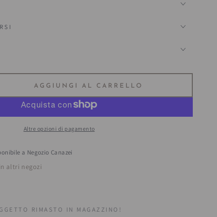
RSI
?
AGGIUNGI AL CARRELLO
ta
tà
Altre opzioni di pagamento
naccio
uot;
Pollame&quot;
ponibile a
Negozio Canazei
in altri negozi
GETTO RIMASTO IN MAGAZZINO!