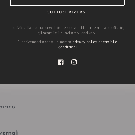
l'e-
mail
SOTTOSCRIVERSI
ricerca di prodot
qui
Iscriviti alla nostra newsletter e riceverai in anteprima le offerte,
gli sconti e i nuovi arrivi esclusivi.
* Iscrivendoti accetti la nostra
privacy policy
e
termini e
TESSIL CASA CANAZEI TN
condizioni
Facebook
Instagram
pino
 mano
vernali