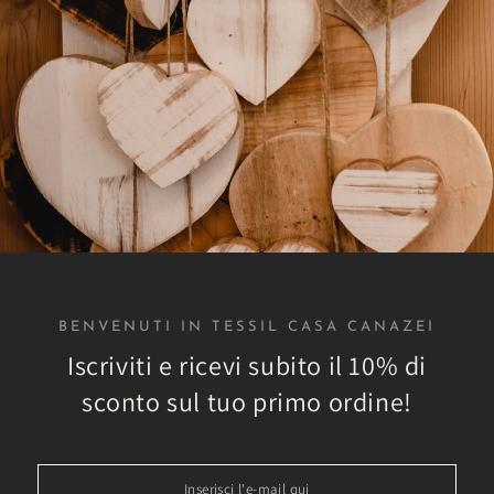
rché scegliere Tessil Ca
r tutti gli ambienti
Spedizioni veloci
BENVENUTI IN TESSIL CASA CANAZEI
Iscriviti e ricevi subito il 10% di
o catalogo sono disponibili
Tutti gli ordini sono evasi 
li di arredamento per ogni
24h in modo che tu possa ric
sconto sul tuo primo ordine!
te domestico o aziendale
più breve tempo possi
Inserisci