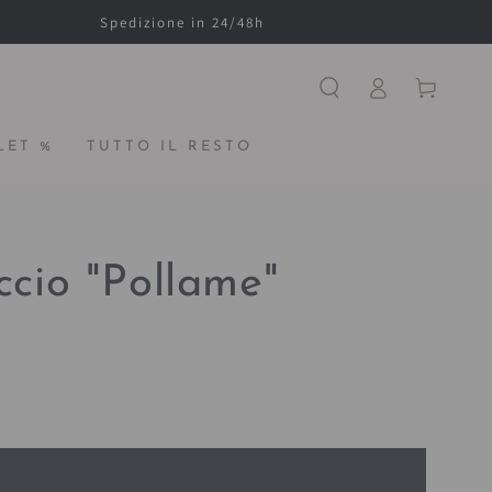
Spedizione in 24/48h
Accesso
Carello
LET %
TUTTO IL RESTO
ccio "Pollame"