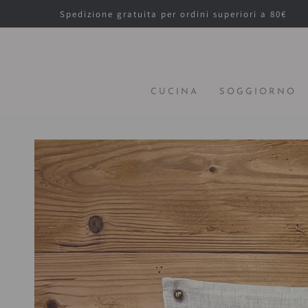
PASSA AL
Spedizione gratuita per ordini superiori a 80€
CONTENUTO
CUCINA
SOGGIORNO
PASSA ALLE
INFORMAZIONE
SUL PRODOTTO