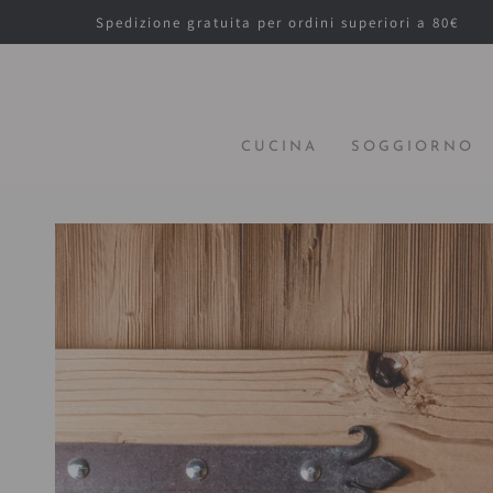
PASSA AL
Spedizione gratuita per ordini superiori a 80€
CONTENUTO
CUCINA
SOGGIORNO
PASSA ALLE
INFORMAZIONE
SUL PRODOTTO