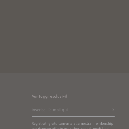
Vantaggi esclusivi!
Inserisci
l'e-
Registrati gratuitamente alla nostra membership
mail
per ricevere offerte esclusive, sconti, novità ed