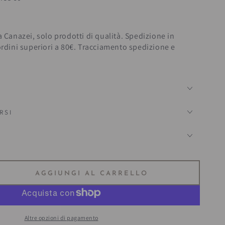
a Canazei, solo prodotti di qualità. Spedizione in
ordini superiori a 80€. Tracciamento spedizione e
RSI
?
AGGIUNGI AL CARRELLO
ta
tà
Altre opzioni di pagamento
naccio