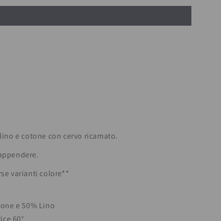
 lino e cotone con cervo ricamato.
 appendere.
rse varianti colore**
tone e 50% Lino
ice 60°