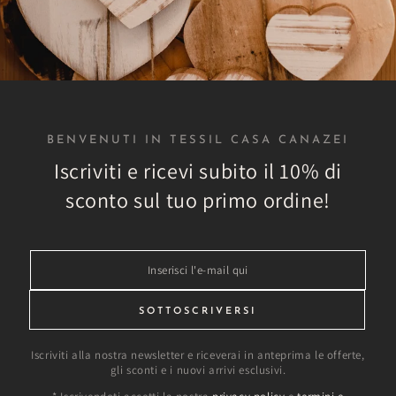
r tutti gli ambienti
Spedizioni veloci
o catalogo sono disponibili
Tutti gli ordini sono evasi 
li di arredamento per ogni
24h in modo che tu possa ric
te domestico o aziendale
più breve tempo possi
BENVENUTI IN TESSIL CASA CANAZEI
Iscriviti e ricevi subito il 10% di
sconto sul tuo primo ordine!
ricerca di prodot
Inserisci
TESSIL CASA CANAZEI TN
l'e-
mail
SOTTOSCRIVERSI
qui
Iscriviti alla nostra newsletter e riceverai in anteprima le offerte,
gli sconti e i nuovi arrivi esclusivi.
pino