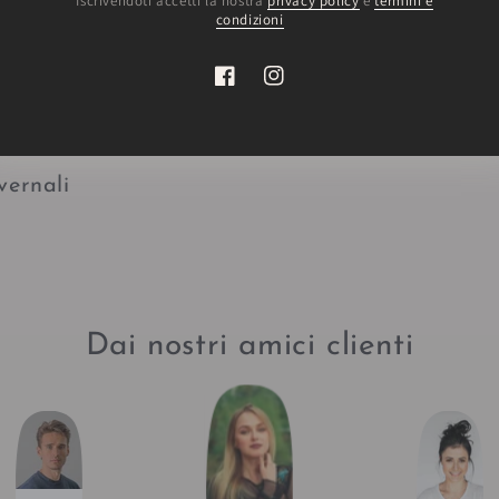
* Iscrivendoti accetti la nostra
privacy policy
e
termini e
condizioni
 mano
Facebook
Instagram
vernali
Dai nostri amici clienti