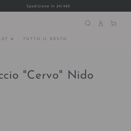
Spedizione in 24/48h
Accesso
Carello
LET %
TUTTO IL RESTO
ccio "Cervo" Nido