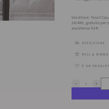
Venditore: Tessil Cas
24/48h, gratuita per 
assistenza h24!
SPEDIZIONE
RESI & RIMBO
È UN REGALO
Quantità
Diminuisce
Aumen
la
la
quantità
quanti
per
per
Strofinaccio
Strofi