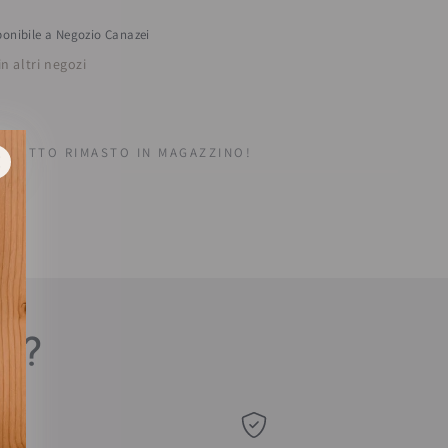
t;
;Cervo&quot;
ponibile a
Negozio Canazei
;Ape
in altri negozi
GETTO RIMASTO IN MAGAZZINO!
estra.
sa?