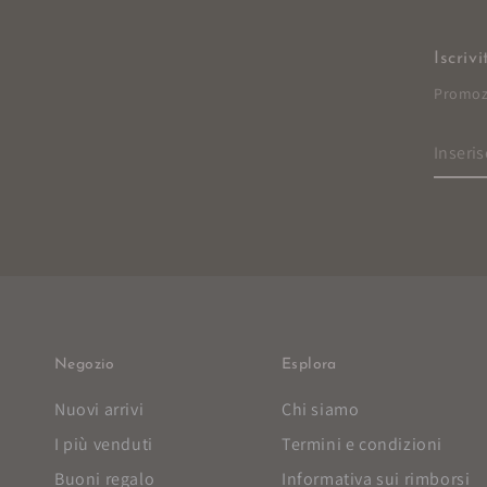
Iscriv
Promozi
Inseris
l'e-
mail
qui
Negozio
Esplora
Nuovi arrivi
Chi siamo
I più venduti
Termini e condizioni
Buoni regalo
Informativa sui rimborsi