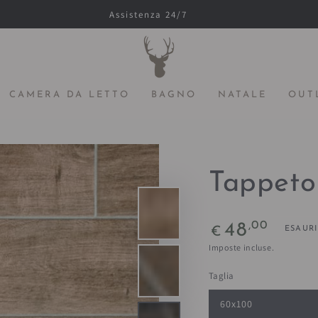
Assistenza 24/7
CAMERA DA LETTO
BAGNO
NATALE
OUT
Tappeto
Prezzo
,00
48
ESAUR
€
regolare
Imposte incluse.
Taglia
60x100