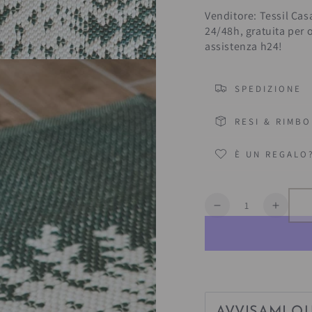
Venditore: Tessil Cas
24/48h, gratuita per 
assistenza h24!
SPEDIZIONE
RESI & RIMBO
È UN REGALO
Quantità
Diminuisce
Aumen
la
la
quantità
quanti
per
per
Tappeto
Tappe
&quot;Alberi&quo
&quot;
Verde
Verde