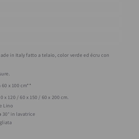
de in Italy fatto a telaio, color verde ed écru con
sure.
a 60 x 100 cm**
60 x 120 / 60 x 150 / 60 x 200 cm.
e Lino
o
30° in lavatrice
gliata