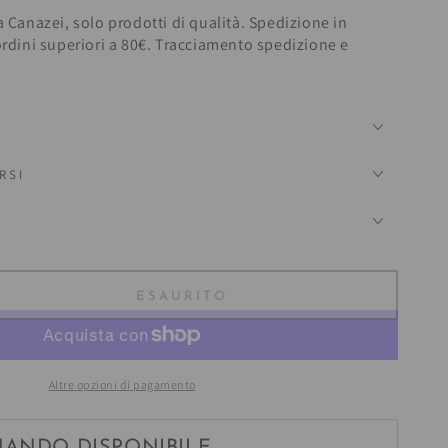
a Canazei, solo prodotti di qualità. Spedizione in
ordini superiori a 80€. Tracciamento spedizione e
RSI
?
ESAURITO
ta
tà
Altre opzioni di pagamento
to
t;
Alberi&quot;