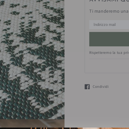
AVVISAMI Q
Ti manderemo una 
Rispetteremo la tua pr
Condividi
Si apre in una nuova fin