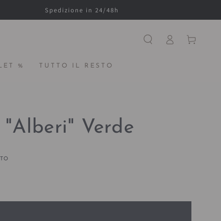
Spedizione in 24/48h
Accesso
Carello
LET %
TUTTO IL RESTO
 "Alberi" Verde
ITO