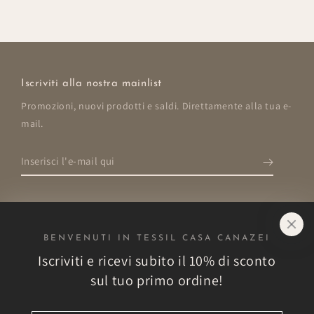
Iscriviti alla nostra mainlist
Promozioni, nuovi prodotti e saldi. Direttamente alla tua e-
mail.
Inserisci
l'e-
mail
qui
BENVENUTI IN TESSIL CASA CANAZEI
Negozio
Iscriviti e ricevi subito il 10% di sconto
sul tuo primo ordine!
Esplora