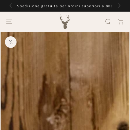
PASSA AL
Spedizione gratuita per ordini superiori a 80€
CONTENUTO
Carello
PASSA ALLE
INFORMAZIONE
SUL PRODOTTO
Apre
media
1
in