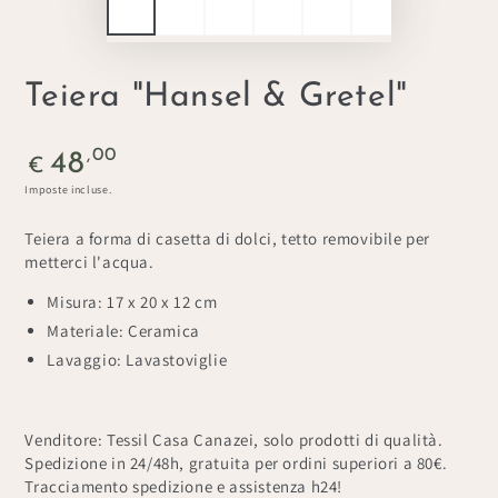
Teiera "Hansel & Gretel"
Prezzo
,00
48
€
regolare
Imposte incluse.
Teiera a forma di casetta di dolci, tetto removibile per
metterci l'acqua.
Misura: 17 x 20 x 12 cm
Materiale: Ceramica
Lavaggio: Lavastoviglie
Venditore: Tessil Casa Canazei, solo prodotti di qualità.
Spedizione in 24/48h, gratuita per ordini superiori a 80€.
Tracciamento spedizione e assistenza h24!