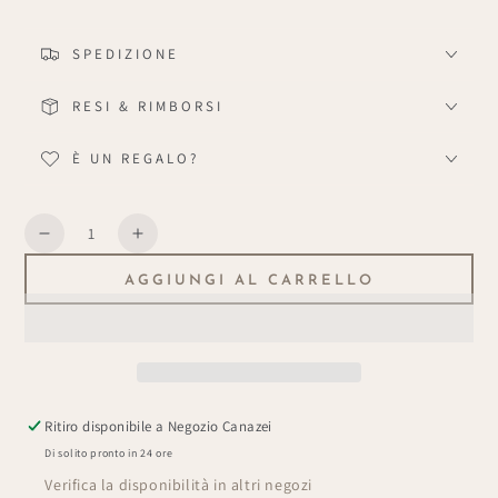
SPEDIZIONE
RESI & RIMBORSI
È UN REGALO?
Quantità
Diminuisce
Aumenta
la
la
AGGIUNGI AL CARRELLO
quantità
quantità
per
per
Teiera
Teiera
&quot;Hansel
&quot;Hansel
&amp;
&amp;
Gretel&quot;
Gretel&quot;
Ritiro disponibile a
Negozio Canazei
Di solito pronto in 24 ore
Verifica la disponibilità in altri negozi