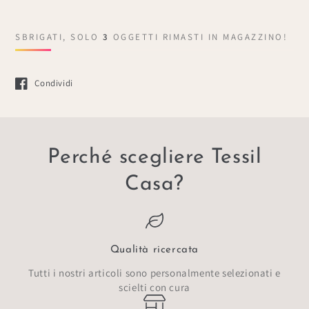
SBRIGATI, SOLO
3
OGGETTI RIMASTI IN MAGAZZINO!
Condividi
Si apre in una nuova finestra.
Perché scegliere Tessil
Casa?
Qualità ricercata
Tutti i nostri articoli sono personalmente selezionati e
scielti con cura