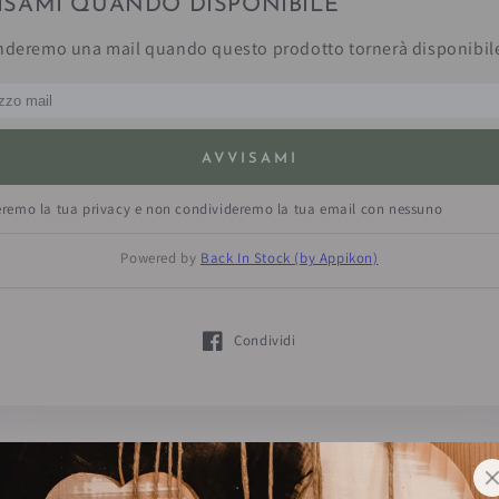
ISAMI QUANDO DISPONIBILE
nderemo una mail quando questo prodotto tornerà disponibil
AVVISAMI
eremo la tua privacy e non condivideremo la tua email con nessuno
Powered by
Back In Stock (by Appikon)
Condividi
Si apre in una nuova finestra.
rché scegliere Tessil Ca