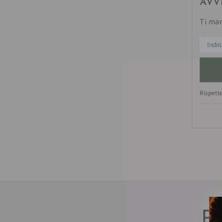
AVV
Ti ma
Rispett
Pe