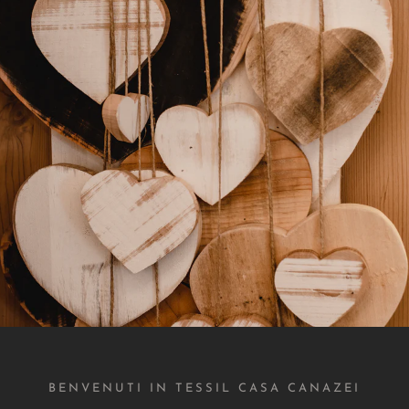
r tutti gli ambienti
Spedizioni veloci
o catalogo sono disponibili
Tutti gli ordini sono evasi 
li di arredamento per ogni
24h in modo che tu possa ric
te domestico o aziendale
più breve tempo possi
ricerca di prodot
TESSIL CASA CANAZEI TN
BENVENUTI IN TESSIL CASA CANAZEI