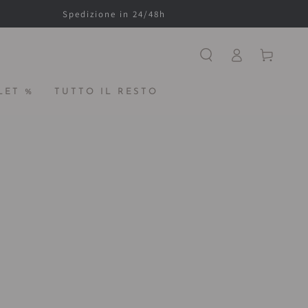
Spedizione in 24/48h
Accesso
Carello
LET %
TUTTO IL RESTO