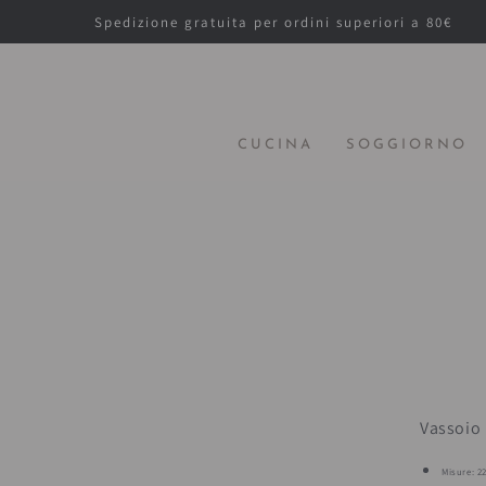
PASSA AL
Spedizione gratuita per ordini superiori a 80€
CONTENUTO
CUCINA
SOGGIORNO
PA
IN
SU
Vassoio 
Misure: 2