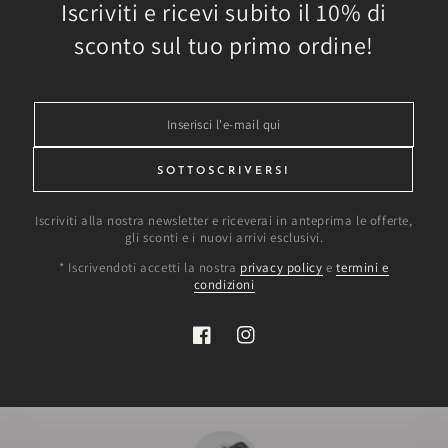
Iscriviti e ricevi subito il 10% di
sconto sul tuo primo ordine!
pino
Inserisci
l'e-
 mano
mail
SOTTOSCRIVERSI
qui
Iscriviti alla nostra newsletter e riceverai in anteprima le offerte,
gli sconti e i nuovi arrivi esclusivi.
vernali
* Iscrivendoti accetti la nostra
privacy policy
e
termini e
condizioni
Facebook
Instagram
Dai nostri amici clienti