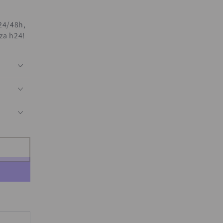
 24/48h,
nza h24!