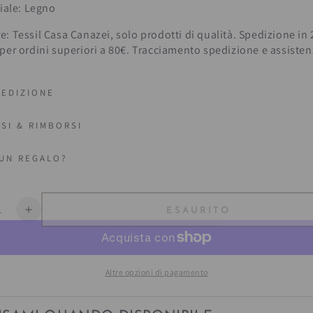
iale: Legno
e: Tessil Casa Canazei, solo prodotti di qualità. Spedizione in
 per ordini superiori a 80€. Tracciamento spedizione e assiste
PEDIZIONE
ESI & RIMBORSI
 UN REGALO?
à
ESAURITO
uisce
Aumenta
la
ità
quantità
per
Altre opzioni di pagamento
oio
Vassoio
;Erta&quot;
&quot;Erta&quot;