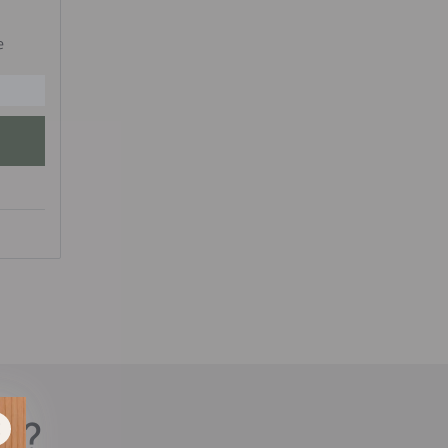
e
sa?