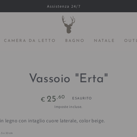
Assistenza 24/7
CAMERA DA LETTO
BAGNO
NATALE
OUT
SSA ALLE
FORMAZIONE
L PRODOTTO
Vassoio "Erta"
Prezzo
,60
25
ESAURITO
€
regolare
Imposte incluse.
in legno con intaglio cuore laterale, color beige.
2.5 x 33 cm