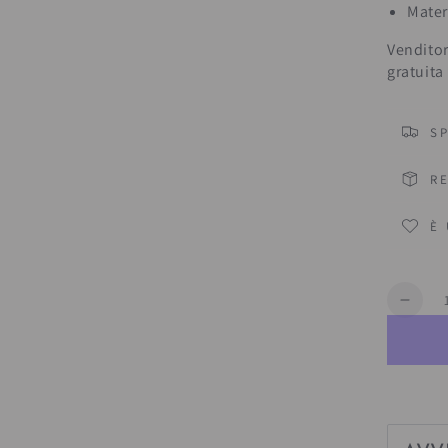
Mater
Venditor
gratuita
S
R
È
Quantit
Dimin
la
quant
per
Vass
&quot