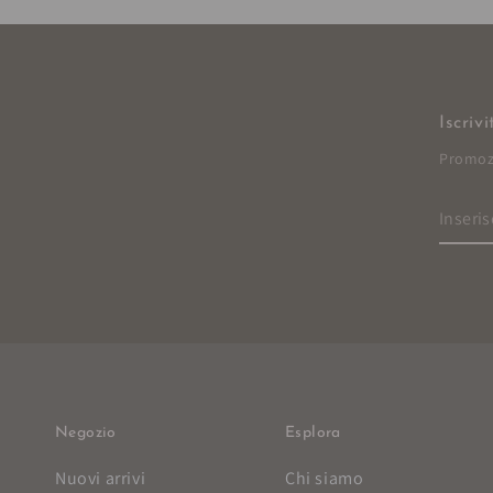
Iscriv
Promozi
Inseris
l'e-
mail
qui
Negozio
Esplora
Nuovi arrivi
Chi siamo