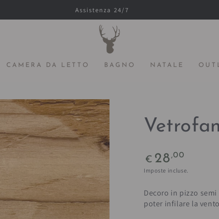
Assistenza 24/7
CAMERA DA LETTO
BAGNO
NATALE
OUT
Vetrofan
Prezzo
,00
28
€
regolare
Imposte incluse.
Decoro in pizzo semi r
poter infilare la vent