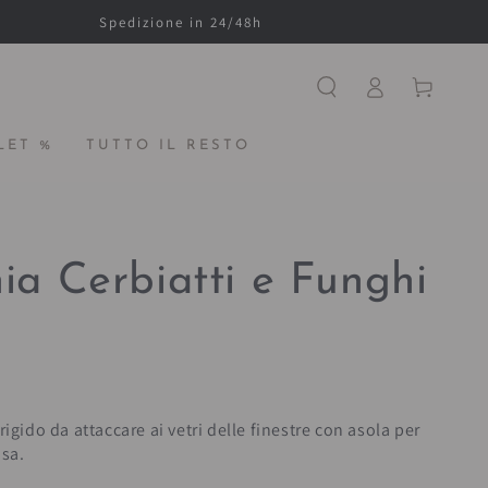
Spedizione in 24/48h
Accesso
Carello
LET %
TUTTO IL RESTO
ia Cerbiatti e Funghi
igido da attaccare ai vetri delle finestre con asola per
osa.