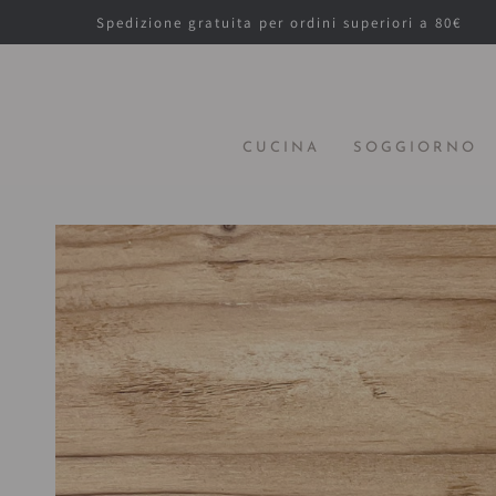
PASSA AL
Spedizione gratuita per ordini superiori a 80€
CONTENUTO
CUCINA
SOGGIORNO
PASSA ALLE
INFORMAZIONE
SUL PRODOTTO