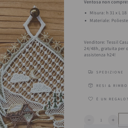
Ventosa non compre
Misura: h 31 x L 18
Materiale: Poliest
Venditore: Tessil Cas
24/48h, gratuita per 
assistenza h24!
SPEDIZIONE
RESI & RIMBO
È UN REGALO
Quantità
Diminuisce
Aumen