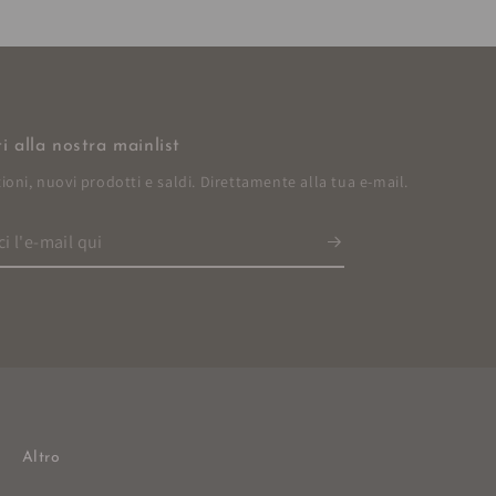
iti alla nostra mainlist
oni, nuovi prodotti e saldi. Direttamente alla tua e-mail.
ci
Altro