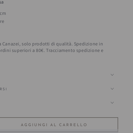
sa
 cm
ere
a Canazei, solo prodotti di qualità. Spedizione in
ordini superiori a 80€. Tracciamento spedizione e
RSI
?
AGGIUNGI AL CARRELLO
ta