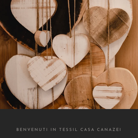
r tutti gli ambienti
Spedizioni veloci
o catalogo sono disponibili
Tutti gli ordini sono evasi 
li di arredamento per ogni
24h in modo che tu possa ric
te domestico o aziendale
più breve tempo possi
ricerca di prodot
TESSIL CASA CANAZEI TN
BENVENUTI IN TESSIL CASA CANAZEI