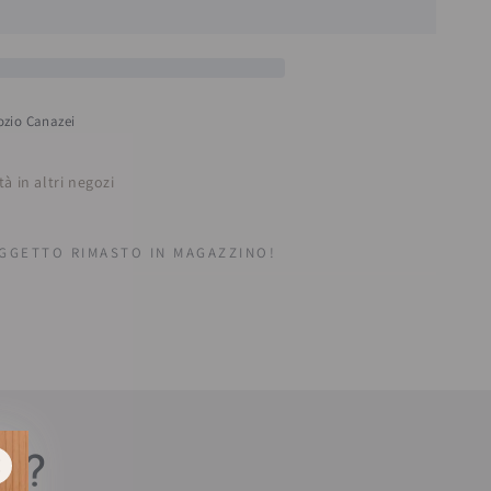
tà
ania
ti
zio Canazei
i
e
tà in altri negozi
GETTO RIMASTO IN MAGAZZINO!
estra.
sa?