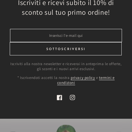
Iscriviti e ricevi subito il 10% di
sconto sul tuo primo ordine!
pino
Inserisci
l'e-
 mano
mail
SOTTOSCRIVERSI
qui
Iscriviti alla nostra newsletter e riceverai in anteprima le offerte,
gli sconti e i nuovi arrivi esclusivi.
vernali
* Iscrivendoti accetti la nostra
privacy policy
e
termini e
condizioni
Facebook
Instagram
Dai nostri amici clienti