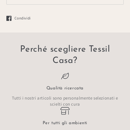
Condividi
Si apre in una nuova finestra.
Perché scegliere Tessil
Casa?
Qualità ricercata
Tutti i nostri articoli sono personalmente selezionati e
scielti con cura
Per tutti gli ambienti