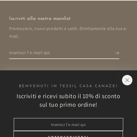
Iscriviti alla nostra mainlist
Promozioni, nuovi prodotti e saldi. Direttamente alla tua e-
mail.
Inserisci
l'e-
mail
qui
BENVENUTI IN TESSIL CASA CANAZEI
Negozio
Iscriviti e ricevi subito il 10% di sconto
sul tuo primo ordine!
Esplora
Inserisci
Altro
l'e-