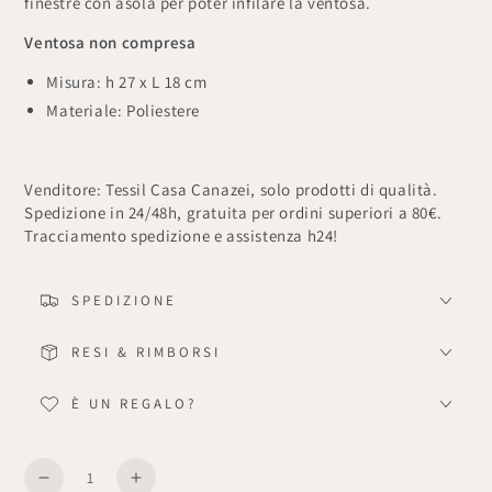
finestre con asola per poter infilare la ventosa.
Ventosa non compresa
Misura: h 27 x L 18 cm
Materiale: Poliestere
Venditore: Tessil Casa Canazei, solo prodotti di qualità.
Spedizione in 24/48h, gratuita per ordini superiori a 80€.
Tracciamento spedizione e assistenza h24!
SPEDIZIONE
RESI & RIMBORSI
È UN REGALO?
Quantità
Diminuisce
Aumenta