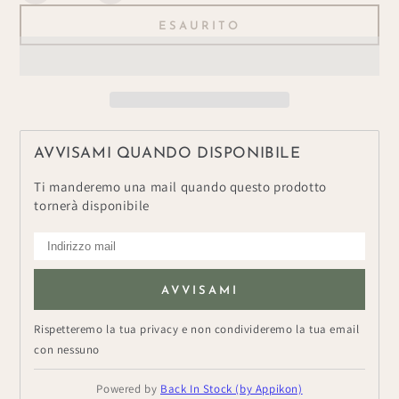
la
la
ESAURITO
quantità
quantità
per
per
Vetrofania
Vetrofania
Scoiattolo
Scoiattolo
AVVISAMI QUANDO DISPONIBILE
Ti manderemo una mail quando questo prodotto
tornerà disponibile
AVVISAMI
Rispetteremo la tua privacy e non condivideremo la tua email
con nessuno
Powered by
Back In Stock (by Appikon)