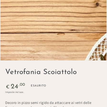
in
modale
Vetrofania Scoiattolo
Prezzo
,00
24
ESAURITO
€
regolare
Imposte incluse.
Decoro in pizzo semi rigido da attaccare ai vetri delle